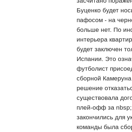
засчитано поражен
Буценко будет нос
пафосом - на черн
больше нет. По ин
интерьера квартир
будет заключен то
Испании. Это озна
футболист присоед
сборной Камеруна.
решение отказатьс
существовала дог
плей-офф за nbsp;
закончились для у
команды была сбо