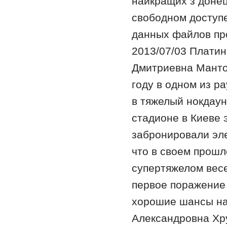
найкращих з донец
свободном доступе
данных файлов про
2013/07/03 Платин
Дмитриевна Манто
году в одном из р
в тяжелый нокдаун,
стадионе в Киеве 
забронировали эл
что в своем прошл
супертяжелом вес
первое поражение 
хорошие шансы на 
Александровна Хру