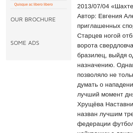
Quisque ac libero libero
2013/07/04 «Шахте
Автор: Евгения А
OUR BROCHURE
приглашенных спо
Старцев ногой от
SOME ADS
ворота свердловчан
бразилец, выйдя о
назначению. Однак
позволяло не толь
думать о нападен
лучший момент дня
Хрущёвa Наставни
назван лучшим тр
федерации футболь